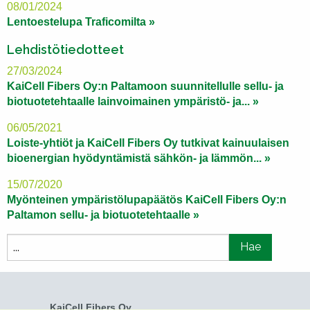
08/01/2024
Lentoestelupa Traficomilta »
Lehdistötiedotteet
27/03/2024
KaiCell Fibers Oy:n Paltamoon suunnitellulle sellu- ja
biotuotetehtaalle lainvoimainen ympäristö- ja... »
06/05/2021
Loiste-yhtiöt ja KaiCell Fibers Oy tutkivat kainuulaisen
bioenergian hyödyntämistä sähkön- ja lämmön... »
15/07/2020
Myönteinen ympäristölupapäätös KaiCell Fibers Oy:n
Paltamon sellu- ja biotuotetehtaalle »
KaiCell Fibers Oy